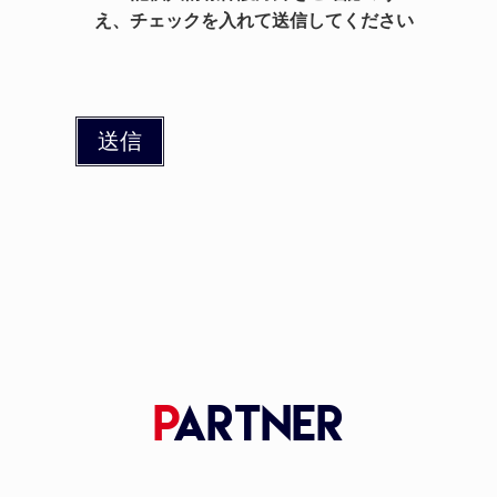
え、チェックを入れて送信してください
用・提供することはあり
ません。なお、本人の事
前の了承・同意がある場
合や、法令により必要と
される場合、公共の利益
のために必要とされる場
合は、情報を提供するこ
とがあります。
アクセスログの保存
当部活ホームページへの
アクセスログ（閲覧記
録）を保存し、当部活ホ
ームページの利用状況分
P
artner
析を行います。
IPアドレスについて