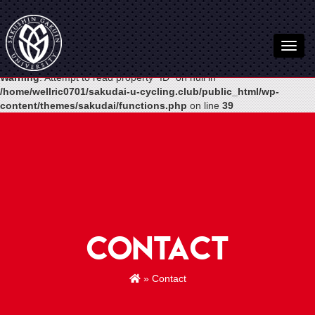
Warning
: Undefined variable $post in
/home/wellric0701/sakudai-u-
cycling.club/public_html/wp-
content/themes/sakudai/functions.php
on line
54
Warning
: Attempt to read property "ID" on null in
/home/wellric0701/sakudai-u-cycling.club/public_html/wp-
content/themes/sakudai/functions.php
on line
39
Contact
» Contact