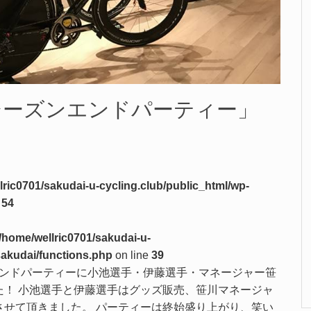
7シーズンエンドパーティー」
lric0701/sakudai-u-cycling.club/public_html/wp-
e
54
/home/wellric0701/sakudai-u-
sakudai/functions.php
on line
39
ンエンドパーティーに小池選手・伊藤選手・マネージャー笹
た！ 小池選手と伊藤選手はグッズ販売、笹川マネージャ
させて頂きました。 パーティーは終始盛り上がり、笑い