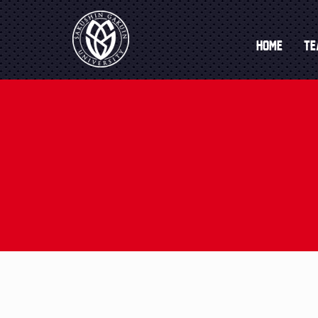
================================================== Global P
Home
T