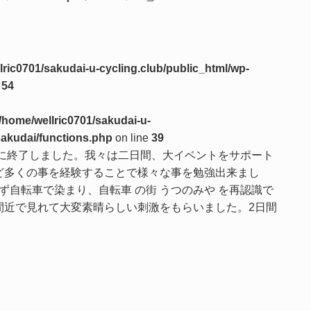
lric0701/sakudai-u-cycling.club/public_html/wp-
e
54
/home/wellric0701/sakudai-u-
sakudai/functions.php
on line
39
事に終了しました。我々は二日間、大イベントをサポート
ど多くの事を経験することで様々な事を勉強出来まし
ず自転車で染まり、自転車 の街 うつのみや を再認識で
間近で見れて大変素晴らしい刺激をもらいました。2日間