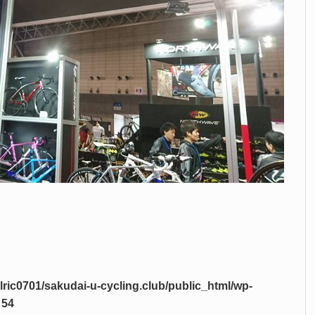
lric0701/sakudai-u-cycling.club/public_html/wp-
e
54