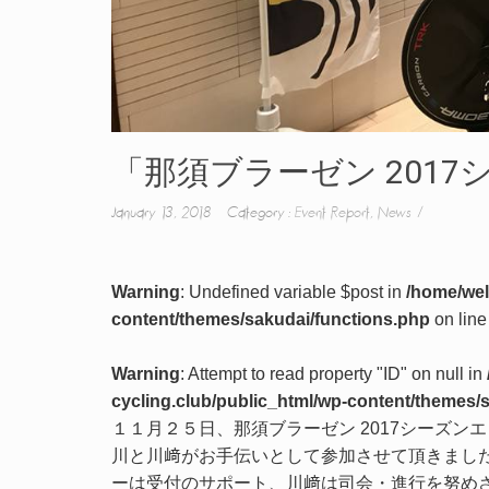
「那須ブラーゼン 201
January 13, 2018 Category :
Event Report
,
News
Warning
: Undefined variable $post in
/home/wel
content/themes/sakudai/functions.php
on lin
Warning
: Attempt to read property "ID" on null in
cycling.club/public_html/wp-content/themes/
１１月２５日、那須ブラーゼン 2017シーズ
川と川﨑がお手伝いとして参加させて頂きまし
ーは受付のサポート、川﨑は司会・進行を努め