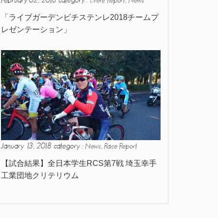
February 02, 2018 category :
,
Event Report
News
「ライブガーデンビチステンレ2018チームプ
レゼンテーション」
January 13, 2018 category :
,
News
Race Report
【試合結果】全日本学生RCS第7戦 埼玉幸手
工業団地クリテリウム