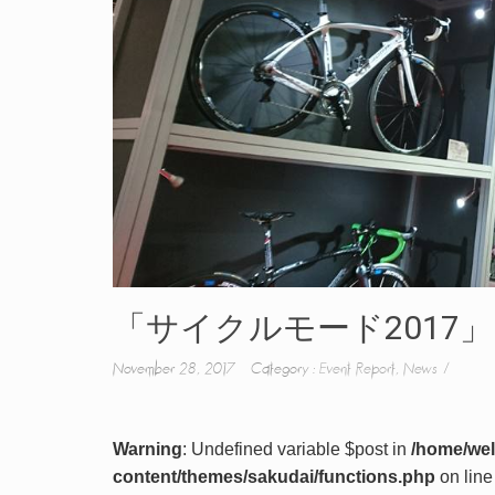
「サイクルモード2017」
November 28, 2017 Category :
Event Report
,
News
Warning
: Undefined variable $post in
/home/wel
content/themes/sakudai/functions.php
on lin