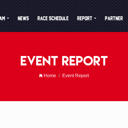
age Section Start =========================================
eam
News
Race Schedule
Report
Partner
Event Report
Home
Event Report