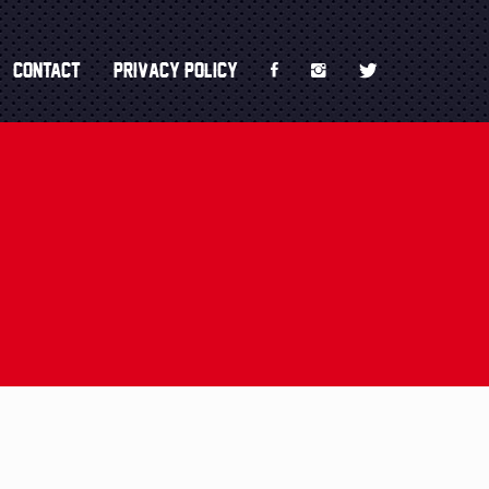
========= -->
Contact
Privacy Policy