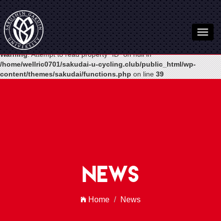
Warning
: Undefined variable $post in
/home/wellric0701/sakudai-u-
cycling.club/public_html/wp-
content/themes/sakudai/functions.php
on line
54
Warning
: Attempt to read property "ID" on null in
/home/wellric0701/sakudai-u-cycling.club/public_html/wp-
content/themes/sakudai/functions.php
on line
39
News
Home
News