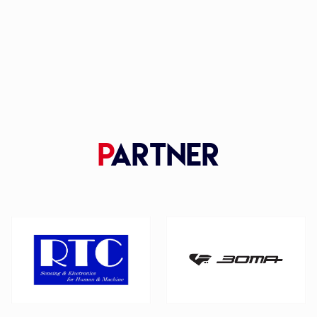
P
artner