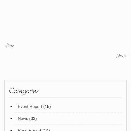
«
Prev
Next
»
Categories
Event Report
(15)
News
(33)
Race Report
(14)