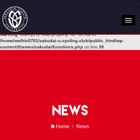
Warning
: Undefined variable $post in
/home/wellric0701/sakudai-u-
cycling.club/public_html/wp-
content/themes/sakudai/functions.php
on line
54
Warning
: Attempt to read property "ID" on null in
/home/wellric0701/sakudai-u-cycling.club/public_html/wp-
content/themes/sakudai/functions.php
on line
39
News
Home
News