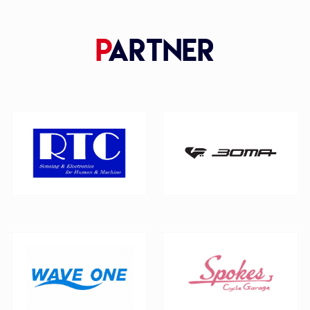
P
artner