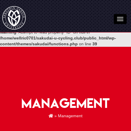
Warning
: Undefined variable $post in
/home/wellric0701/sakudai-u-
cycling.club/public_html/wp-
content/themes/sakudai/functions.php
on line
54
Warning
: Attempt to read property "ID" on null in
/home/wellric0701/sakudai-u-cycling.club/public_html/wp-
content/themes/sakudai/functions.php
on line
39
Management
» Management