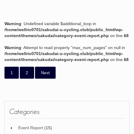
Warning
: Undefined variable $additional_loop in
/home/wellric0701/sakudai-u-cycling.club/public_html/wp-
content/themes/sakudai/category-event-report.php
on line
68
Warning
: Attempt to read property "max_num_pages" on null in
/home/wellric0701/sakudai-u-cycling.club/public_html/wp-
content/themes/sakudai/category-event-report.php
on line
68
1
2
Next
Categories
Event Report
(15)