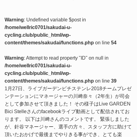
Warning
: Undefined variable $post in
/home/wellric0701/sakudai-u-
cycling.club/public_html/wp-
content/themes/sakudai/functions.php
on line
54
Warning
: Attempt to read property "ID" on null in
/home/wellric0701/sakudai-u-
cycling.club/public_html/wp-
content/themes/sakudai/functions.php
on line
39
1月27日、ライブガーデンビチステンレ2018チームプレゼ
ンテーションにマネージャーの川﨑奈々（2年生）が司会
として参加させて頂きました！ その様子はLive GARDEN
Bici Stelleさんのfacebookライブ動画として配信されてお
ります。 以下は川﨑さんのコメントです。 緊張しました
が、針谷マネージャー、選手の方々、スタッフ方に助けて
頂いたおかげで最後までやりきる事ができ、とても楽