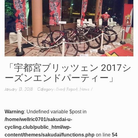
「宇都宮ブリッツェン 2017シ
ーズンエンドパーティー」
January 13, 2018 Category :
Event Report
,
News
Warning
: Undefined variable $post in
/home/wellric0701/sakudai-u-
cycling.club/public_html/wp-
content/themes/sakudai/functions.php
on line
54