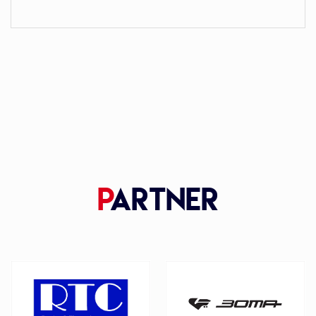
P
artner