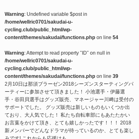
Warning
: Undefined variable $post in
/home/wellric0701/sakudai-u-
cycling.club/public_html/wp-
content/themes/sakudai/functions.php
on line
54
Warning
: Attempt to read property "ID" on null in
/home/wellric0701/sakudai-u-
cycling.club/public_html/wp-
content/themes/sakudai/functions.php
on line
39
2月10日は那須ブラーゼン2018シーズンスターティングパ
ーティーに参加させて頂きました！ 小池選手・伊藤選
手・谷田貝選手はグッズ販売、マネージャー川﨑は受付の
サポートでした。 グッズ販売は新しいものもいくつか出
ており、大人気でした！ 私たち自転車部にもあたたかい
お言葉をかけて頂き、とても嬉しかったです！！！ 2018
新メンバーでどんなドラマが待っているのか、とても楽し
みです! これからも応援はも