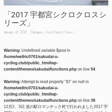
「2017 宇都宮シクロクロスシ
リーズ」
January 13, 2018 Category :
Event Report
,
News
Warning
: Undefined variable $post in
/home/wellric0701/sakudai-u-
cycling.club/public_html/wp-
content/themes/sakudai/functions.php
on line
54
Warning
: Attempt to read property "ID" on null in
/home/wellric0701/sakudai-u-
cycling.club/public_html/wp-
content/themes/sakudai/functions.php
on line
39
12月2、3日 道の駅ロマンチック村で行われました2017 宇