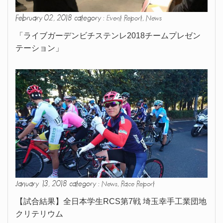
February 02, 2018 category :
,
Event Report
News
「ライブガーデンビチステンレ2018チームプレゼン
テーション」
January 13, 2018 category :
,
News
Race Report
【試合結果】全日本学生RCS第7戦 埼玉幸手工業団地
クリテリウム