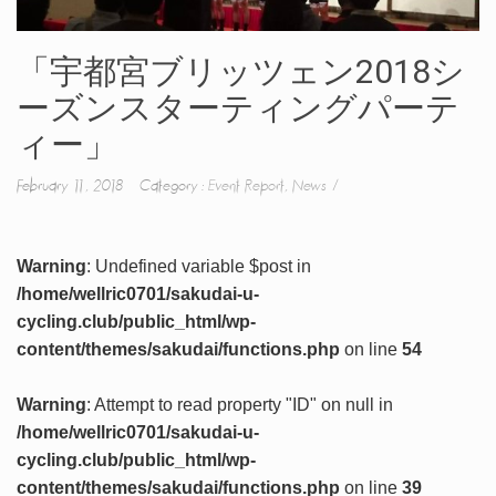
「宇都宮ブリッツェン2018シ
ーズンスターティングパーテ
ィー」
February 11, 2018 Category :
Event Report
,
News
Warning
: Undefined variable $post in
/home/wellric0701/sakudai-u-
cycling.club/public_html/wp-
content/themes/sakudai/functions.php
on line
54
Warning
: Attempt to read property "ID" on null in
/home/wellric0701/sakudai-u-
cycling.club/public_html/wp-
content/themes/sakudai/functions.php
on line
39