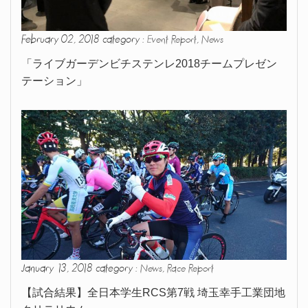
February 02, 2018 category :
,
Event Report
News
「ライブガーデンビチステンレ2018チームプレゼン
テーション」
January 13, 2018 category :
,
News
Race Report
【試合結果】全日本学生RCS第7戦 埼玉幸手工業団地