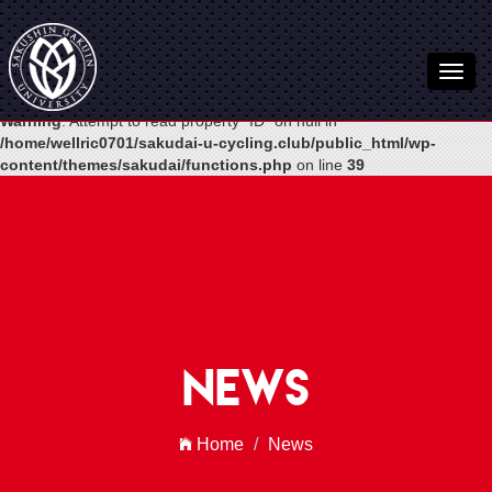
Warning
: Undefined variable $post in
/home/wellric0701/sakudai-u-
cycling.club/public_html/wp-
content/themes/sakudai/functions.php
on line
54
Warning
: Attempt to read property "ID" on null in
/home/wellric0701/sakudai-u-cycling.club/public_html/wp-
content/themes/sakudai/functions.php
on line
39
News
Home
News