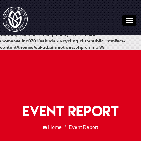
Warning
: Undefined variable $post in
/home/wellric0701/sakudai-u-
cycling.club/public_html/wp-
content/themes/sakudai/functions.php
on line
54
Warning
: Attempt to read property "ID" on null in
/home/wellric0701/sakudai-u-cycling.club/public_html/wp-
content/themes/sakudai/functions.php
on line
39
Event Report
Home
Event Report