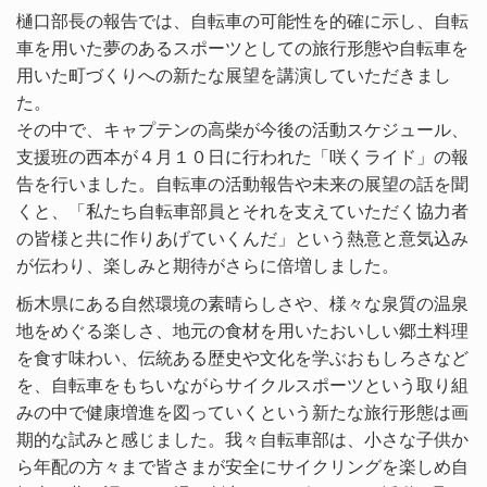
樋口部長の報告では、自転車の可能性を的確に示し、自転
車を用いた夢のあるスポーツとしての旅行形態や自転車を
用いた町づくりへの新たな展望を講演していただきまし
た。
その中で、キャプテンの高柴が今後の活動スケジュール、
支援班の西本が４月１０日に行われた「咲くライド」の報
告を行いました。自転車の活動報告や未来の展望の話を聞
くと、「私たち自転車部員とそれを支えていただく協力者
の皆様と共に作りあげていくんだ」という熱意と意気込み
が伝わり、楽しみと期待がさらに倍増しました。
栃木県にある自然環境の素晴らしさや、様々な泉質の温泉
地をめぐる楽しさ、地元の食材を用いたおいしい郷土料理
を食す味わい、伝統ある歴史や文化を学ぶおもしろさなど
を、自転車をもちいながらサイクルスポーツという取り組
みの中で健康増進を図っていくという新たな旅行形態は画
期的な試みと感じました。我々自転車部は、小さな子供か
ら年配の方々まで皆さまが安全にサイクリングを楽しめ自