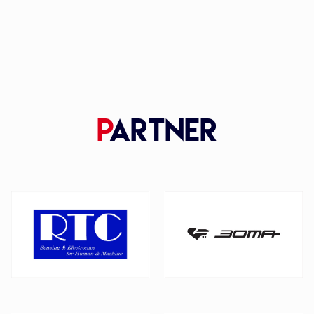
P
artner