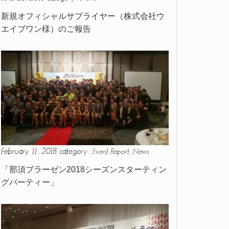
新規オフィシャルサプライヤー（株式会社ウ
エイブワン様）のご報告
February 11, 2018 category :
,
Event Report
News
「那須ブラーゼン2018シーズンスターティン
グパーティー」