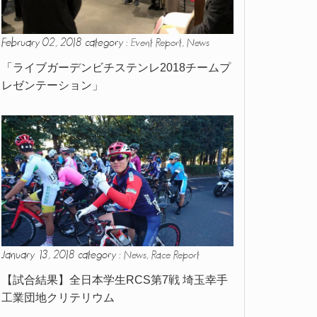
February 02, 2018 category :
,
Event Report
News
「ライブガーデンビチステンレ2018チームプ
レゼンテーション」
January 13, 2018 category :
,
News
Race Report
【試合結果】全日本学生RCS第7戦 埼玉幸手
工業団地クリテリウム