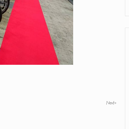
Next
»