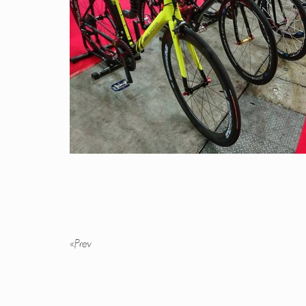
«
Prev