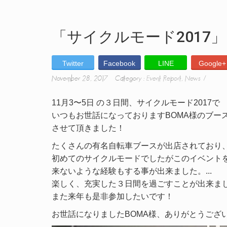
「サイクルモード2017」
Twitter
Facebook
LINE
Google+
November 28, 2017 Category :
Event Report
,
News
11月3〜5日 の３日間、サイクルモード2017で
いつもお世話になっておりますBOMA様のブー
させて頂きました！
たくさんの有名自転車ブースが出店されており、
初めてのサイクルモードでしたがこのイベント
来ないような経験もする事が出来ました。
...
楽しく、充実した３日間を過ごすことが出来ま
また来年も是非参加したいです！
お世話になりましたBOMA様、ありがとうござ