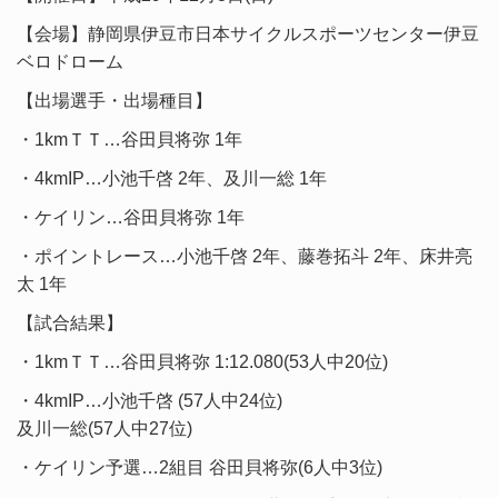
【会場】静岡県伊豆市日本サイクルスポーツセンター伊豆
ベロドローム
【出場選手・出場種目】
・1kmＴＴ…谷田貝将弥 1年
・4kmIP…小池千啓 2年、及川一総 1年
・ケイリン…谷田貝将弥 1年
・ポイントレース…小池千啓 2年、藤巻拓斗 2年、床井亮
太 1年
【試合結果】
・1kmＴＴ…谷田貝将弥 1:12.080(53人中20位)
・4kmIP…小池千啓 (57人中24位)
及川一総(57人中27位)
・ケイリン予選…2組目 谷田貝将弥(6人中3位)