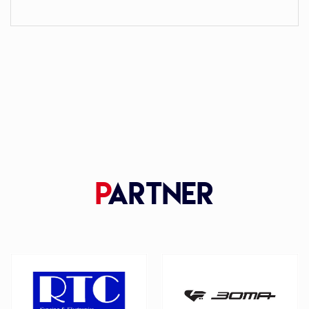
P
artner