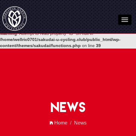
Warning
: Undefined variable $post in
/home/wellric0701/sakudai-u-
cycling.club/public_html/wp-
content/themes/sakudai/functions.php
on line
54
Warning
: Attempt to read property "ID" on null in
/home/wellric0701/sakudai-u-cycling.club/public_html/wp-
content/themes/sakudai/functions.php
on line
39
News
Home
News