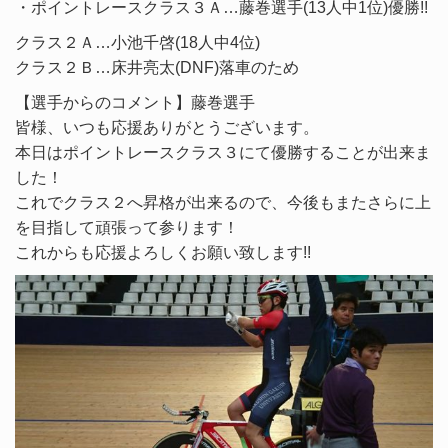
・ポイントレースクラス３Ａ…藤巻選手(13人中1位)優勝!!
クラス２Ａ…小池千啓(18人中4位)
クラス２Ｂ…床井亮太(DNF)落車のため
【選手からのコメント】藤巻選手
皆様、いつも応援ありがとうございます。
本日はポイントレースクラス３にて優勝することが出来ま
した！
これでクラス２へ昇格が出来るので、今後もまたさらに上
を目指して頑張って参ります！
これからも応援よろしくお願い致します!!