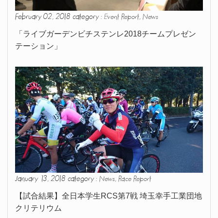
February 02, 2018 category :
,
Event Report
News
「ライブガーデンビチステンレ2018チームプレゼン
テーション」
January 13, 2018 category :
,
News
Race Report
【試合結果】全日本学生RCS第7戦 埼玉幸手工業団地
クリテリウム