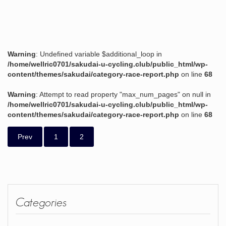
Warning
: Undefined variable $additional_loop in
/home/wellric0701/sakudai-u-cycling.club/public_html/wp-
content/themes/sakudai/category-race-report.php
on line
68
Warning
: Attempt to read property "max_num_pages" on null in
/home/wellric0701/sakudai-u-cycling.club/public_html/wp-
content/themes/sakudai/category-race-report.php
on line
68
Prev
1
2
Categories