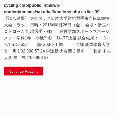
cycling.club/public_html/wp-
content/themes/sakudai/functions.php
on line
39
【試合結果】 大会名：全日本大学対抗選手権自転車競技
大会トラック 日時：2016年8月26日（金） 会場：伊豆ベ
ロドローム 出場選手・種目 経営学部スポーツマネージ
メント学科1年 小池千啓 1㎞TT決勝 試合結果： タイ
ム1m13s653 順位33位 1 堀 航輝 鹿屋体育大学
香 川 1'02.898 57.24 学連新 大会新 2 橋本 壮史 中央
大学 福 島 1'02.993 57
Continue Reading