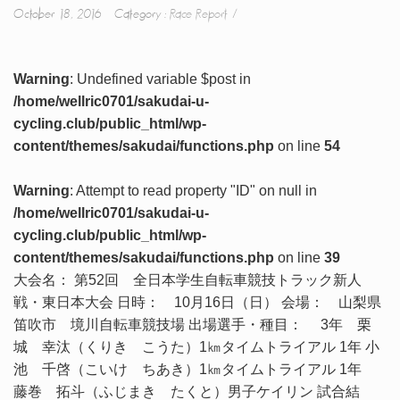
October 18, 2016 Category :
Race Report
Warning
: Undefined variable $post in
/home/wellric0701/sakudai-u-
cycling.club/public_html/wp-
content/themes/sakudai/functions.php
on line
54
Warning
: Attempt to read property "ID" on null in
/home/wellric0701/sakudai-u-
cycling.club/public_html/wp-
content/themes/sakudai/functions.php
on line
39
大会名： 第52回 全日本学生自転車競技トラック新人
戦・東日本大会 日時： 10月16日（日） 会場： 山梨県
笛吹市 境川自転車競技場 出場選手・種目： 3年 栗
城 幸汰（くりき こうた）1㎞タイムトライアル 1年 小
池 千啓（こいけ ちあき）1㎞タイムトライアル 1年
藤巻 拓斗（ふじまき たくと）男子ケイリン 試合結