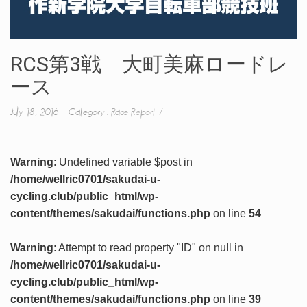
RCS第3戦 大町美麻ロードレ
ース
July 18, 2016 Category :
Race Report
Warning
: Undefined variable $post in
/home/wellric0701/sakudai-u-
cycling.club/public_html/wp-
content/themes/sakudai/functions.php
on line
54
Warning
: Attempt to read property "ID" on null in
/home/wellric0701/sakudai-u-
cycling.club/public_html/wp-
content/themes/sakudai/functions.php
on line
39