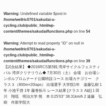
Warning
: Undefined variable $post in
/home/wellric0701/sakudai-u-
cycling.club/public_html/wp-
content/themes/sakudai/functions.php
on line
54
Warning
: Attempt to read property "ID" on null in
/home/wellric0701/sakudai-u-
cycling.club/public_html/wp-
content/themes/sakudai/functions.php
on line
39
【試合結果】 ◆2016RCS第5戦 湾岸サイクルフェスティ
バル 湾岸クリテリウム◆ 7月30日（土） 会場 お台場シ
ンボルプロムナード公園特設コース 出場カテゴリー ク
ラス３（800m×20laps） 出場選手 大学院1年 遠藤弘樹 1
年 小池千啓 1年 藤巻拓斗 レース結果 [クラス３ A組] 1 田
川 翔琉 明治大学 熊 本 0:25'03'' 38.31km/h 2 遠藤 弘
樹 作新学院大