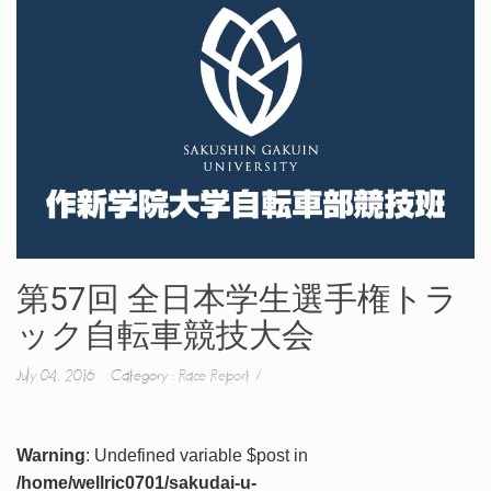
第57回 全日本学生選手権トラ
ック自転車競技大会
July 04, 2016 Category :
Race Report
Warning
: Undefined variable $post in
/home/wellric0701/sakudai-u-