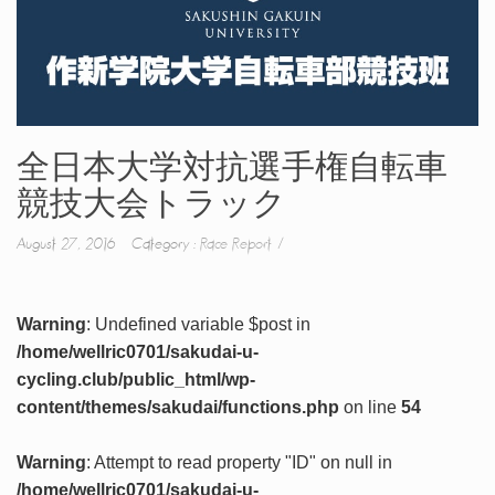
全日本大学対抗選手権自転車
競技大会トラック
August 27, 2016 Category :
Race Report
Warning
: Undefined variable $post in
/home/wellric0701/sakudai-u-
cycling.club/public_html/wp-
content/themes/sakudai/functions.php
on line
54
Warning
: Attempt to read property "ID" on null in
/home/wellric0701/sakudai-u-