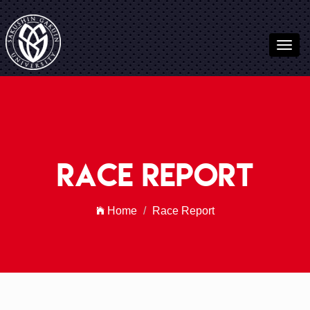
================================================== Global
Page Section Start
================================================== -->
Race Report
Home
Race Report