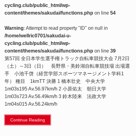
cycling.club/public_html/wp-
content/themes/sakudai/functions.php
on line
54
Warning
: Attempt to read property "ID" on null in
/home/wellric0701/sakudai-u-
cycling.club/public_html/wp-
content/themes/sakudai/functions.php
on line
39
第57回 全日本学生選手権トラック自転車競技大会 7月2日
（土）～3日（日） 長野県・美鈴湖自転車競技場 出場選
手 小池千啓（経営学部スポーツマネージメント学科1
年） 種目 1kmTT 決勝 1 橋本壮史 中央大学
1m03s195 Av.56.97km/h 2 小原佑太 朝日大学
1m03s723 Av.56.49km/h 3 鈴木陸来 法政大学
1m04s015 Av.56.24km/h
Continue Reading