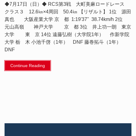
◆7月17日（日）◆ RCS第3戦 大町美麻ロードレース
クラス３ 12.6㎞×4周回 50.4㎞ 【リザルト】 1位 源田
真也 大阪産業大学 京 都 1:19'37'' 38.74km/h 2位
元山高嶺 神戸大学 京 都 3位 井上功一朗 東京
大学 東 京 14位 遠藤弘樹（大学院1年） 作新学院
大学 栃 木 小池千啓（1年） DNF 藤巻拓斗（1年）
DNF
Continue Reading