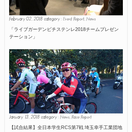
February 02, 2018 category :
,
Event Report
News
「ライブガーデンビチステンレ2018チームプレゼン
テーション」
January 13, 2018 category :
,
News
Race Report
【試合結果】全日本学生RCS第7戦 埼玉幸手工業団地