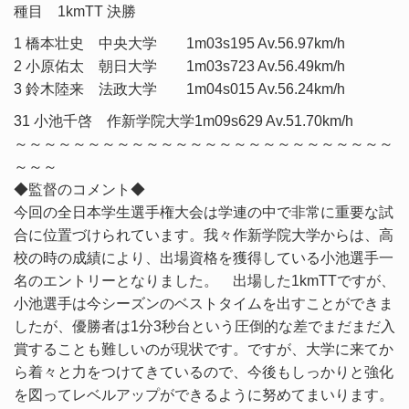
種目 1kmTT 決勝
1 橋本壮史 中央大学 1m03s195 Av.56.97km/h
2 小原佑太 朝日大学 1m03s723 Av.56.49km/h
3 鈴木陸来 法政大学 1m04s015 Av.56.24km/h
31 小池千啓 作新学院大学1m09s629 Av.51.70km/h
～～～～～～～～～～～～～～～～～～～～～～～～～～
～～～
◆監督のコメント◆
今回の全日本学生選手権大会は学連の中で非常に重要な試
合に位置づけられています。我々作新学院大学からは、高
校の時の成績により、出場資格を獲得している小池選手一
名のエントリーとなりました。 出場した1kmTTですが、
小池選手は今シーズンのベストタイムを出すことができま
したが、優勝者は1分3秒台という圧倒的な差でまだまだ入
賞することも難しいのが現状です。ですが、大学に来てか
ら着々と力をつけてきているので、今後もしっかりと強化
を図ってレベルアップができるように努めてまいります。