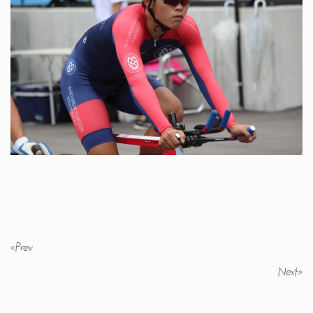
«
Prev
Next
»