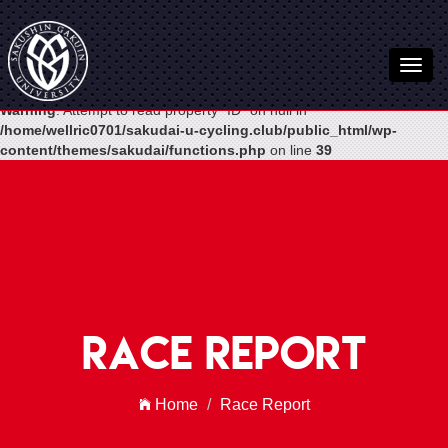
Warning
: Undefined variable $post in
/home/wellric0701/sakudai-u-
cycling.club/public_html/wp-
content/themes/sakudai/functions.php
on line
54
Warning
: Attempt to read property "ID" on null in
/home/wellric0701/sakudai-u-cycling.club/public_html/wp-
content/themes/sakudai/functions.php
on line
39
Race Report
Home
Race Report